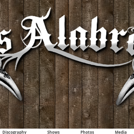
Discography
Shows
Photos
Media